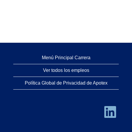
Menú Principal Carrera
Ver todos los empleos
Política Global de Privacidad de Apotex
S
e
a
b
r
e