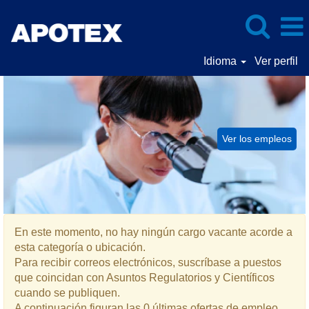
Idioma
Ver perfil
Asuntos
Regulatorios
y
Científicos
Ver los empleos
En este momento, no hay ningún cargo vacante acorde a
esta categoría o ubicación.
Para recibir correos electrónicos, suscríbase a puestos
que coincidan con Asuntos Regulatorios y Científicos
cuando se publiquen.
A continuación figuran las 0 últimas ofertas de empleo