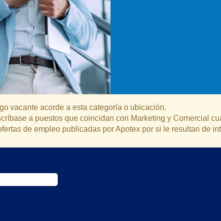
o vacante acorde a esta categoría o ubicación.
suscríbase a puestos que coincidan con Marketing y Comercial c
ofertas de empleo publicadas por Apotex por si le resultan de in