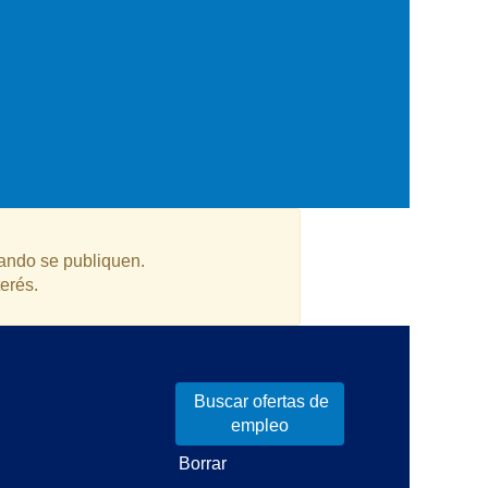
uando se publiquen.
terés.
Borrar