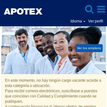
Idioma
Ver perfil
Calidad
y
Cumplimiento
Ver los empleos
En este momento, no hay ningún cargo vacante acorde a
esta categoría o ubicación.
Para recibir correos electrónicos, suscríbase a puestos
que coincidan con Calidad y Cumplimiento cuando se
publiquen.
A continuación figuran las 0 últimas ofertas de empleo