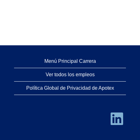
Menú Principal Carrera
Ver todos los empleos
Política Global de Privacidad de Apotex
S
e
a
b
r
e